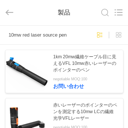
Shenzhen
Baitong
Putian
製品
Technology
Co.,
Ltd..
All
Rights
家
Reserved.
10mw red laser source pen
プ
1km 20mw繊維ケーブル目に見
ロ
えるVFL 10mw赤いレーザーの
ポインターのペン
ダ
negotiable MOQ:100
ク
お問い合わせ
ト
赤いレーザーのポインターのペ
ンを測定する10mw LCの繊維
私
光学VFLレーザー
negotiable MOQ:100