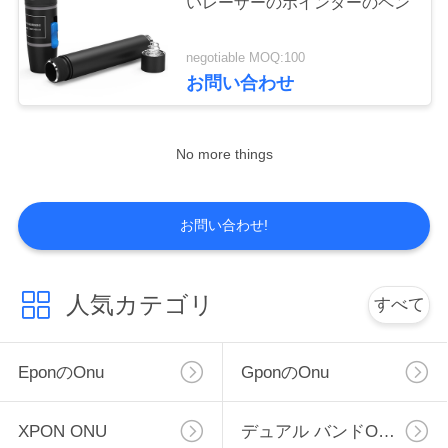
いレーザーのポインターのペン
質
管
negotiable MOQ:100
お問い合わせ
理
私
No more things
達
お問い合わせ!
に
連
人気カテゴリ
すべて
絡
し
Eponのonu
Gponのonu
な
XPON ONU
デュアル バンドONU
さ