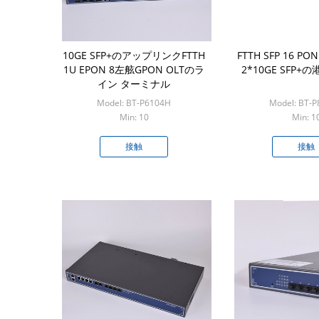
10GE SFP+のアップリンクFTTH
FTTH SFP 16 P
1U EPON 8左舷GPON OLTのラ
2*10GE SFP+の
イン ターミナル
Model: BT-P6104H
Model: BT-
Min: 10
Min: 1
接触
接触