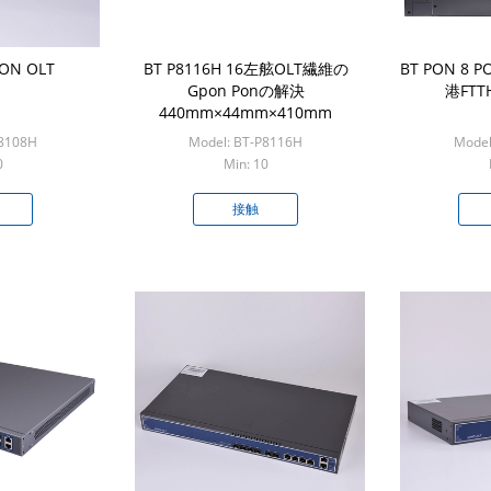
ON OLT
BT P8116H 16左舷OLT繊維の
BT PON 8 
Gpon Ponの解決
港FTT
440mm×44mm×410mm
P8108H
Model: BT-P8116H
Model
0
Min: 10
接触