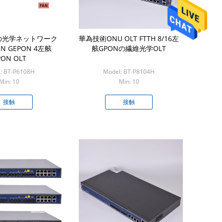
の光学ネットワーク
華為技術ONU OLT FTTH 8/16左
ON GEPON 4左舷
舷GPONの繊維光学OLT
PON OLT
: BT-P6108H
Model: BT-P8104H
Min: 10
Min: 10
接触
接触