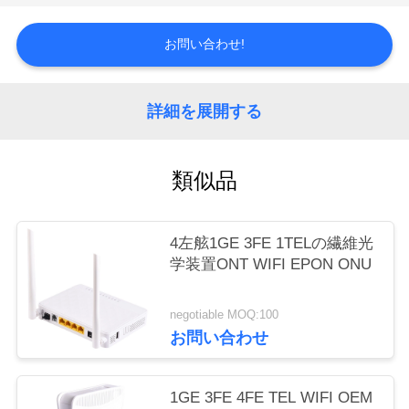
質
管
お問い合わせ!
理
詳細を展開する
私
類似品
達
に
4左舷1GE 3FE 1TELの繊維光
連
学装置ONT WIFI EPON ONU
絡
negotiable MOQ:100
し
お問い合わせ
な
さ
1GE 3FE 4FE TEL WIFI OEM