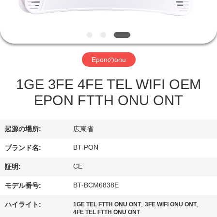
達
に
つ
い
Eponのonu
て
1GE 3FE 4FE TEL WIFI OEM
EPON FTTH ONU ONT
工
場
起源の場所:
広東省
旅
BT-PON
ブランド名:
行
CE
証明:
BT-BCM6838E
モデル番号:
品
,
,
ハイライト:
1GE TEL FTTH ONU ONT
3FE WIFI ONU ONT
4FE TEL FTTH ONU ONT