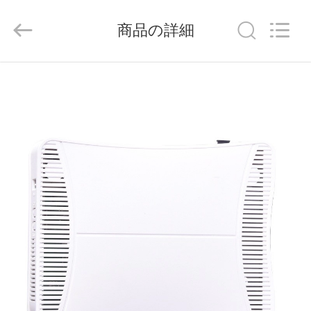
Shenzhen
Baitong
Putian
商品の詳細
Technology
Co.,
Ltd..
All
Rights
家
Reserved.
プ
ロ
ダ
ク
ト
私