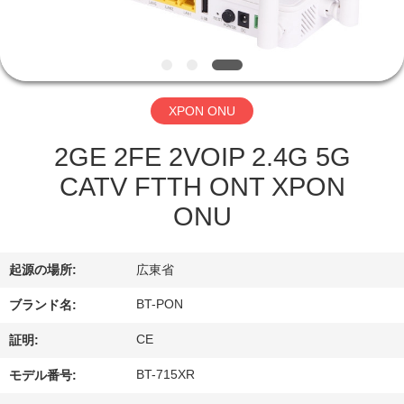
達
に
つ
い
XPON ONU
て
2GE 2FE 2VOIP 2.4G 5G
CATV FTTH ONT XPON
工
ONU
場
起源の場所:
広東省
旅
BT-PON
ブランド名:
行
CE
証明:
品
BT-715XR
モデル番号: