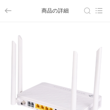
Shenzhen
Baitong
Putian
商品の詳細
Technology
Co.,
Ltd..
All
Rights
家
Reserved.
プ
ロ
ダ
ク
ト
私