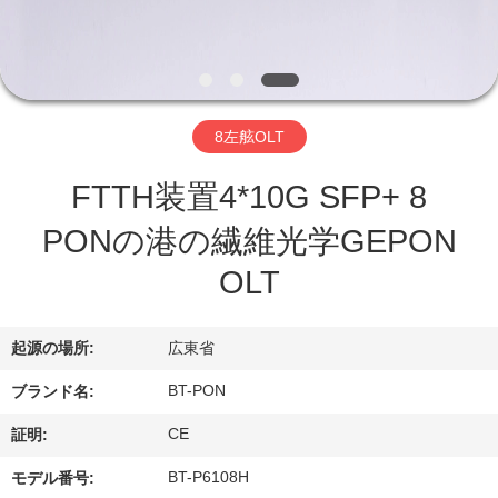
達
に
つ
い
8左舷OLT
て
FTTH装置4*10G SFP+ 8
PONの港の繊維光学GEPON
工
OLT
場
旅
起源の場所:
広東省
行
BT-PON
ブランド名:
CE
証明:
品
BT-P6108H
モデル番号: