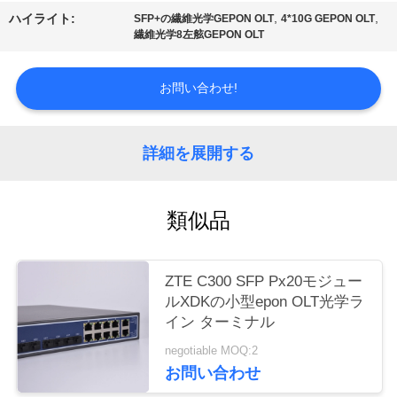
質
,
,
ハイライト:
SFP+の繊維光学GEPON OLT
4*10G GEPON OLT
繊維光学8左舷GEPON OLT
管
理
お問い合わせ!
私
詳細を展開する
達
に
類似品
連
絡
ZTE C300 SFP Px20モジュー
ルXDKの小型epon OLT光学ラ
し
イン ターミナル
な
negotiable MOQ:2
お問い合わせ
さ