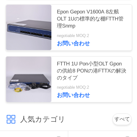
い
Epon Gepon V1600A 8左舷
OLT 1Uの標準的な棚FTTH管
理Snmp
引
negotiable MOQ:2
用
お問い合わせ
を
FTTH 1U Pon小型OLT Gpon
要
の供給8 PONの港FTTXの解決
のタイプ
求
negotiable MOQ:2
し
お問い合わせ
な
さ
人気カテゴリ
すべて
い