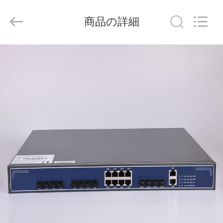
Shenzhen
Baitong
Putian
商品の詳細
Technology
Co.,
Ltd..
All
Rights
家
Reserved.
プ
ロ
ダ
ク
ト
私