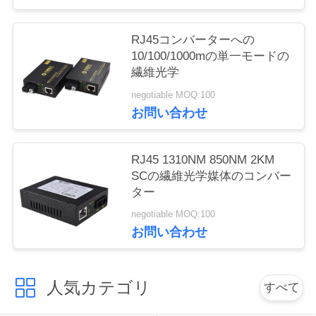
い
RJ45コンバーターへの
10/100/1000mの単一モードの
引
繊維光学
用
negotiable MOQ:100
お問い合わせ
を
要
RJ45 1310NM 850NM 2KM
SCの繊維光学媒体のコンバー
求
ター
し
negotiable MOQ:100
お問い合わせ
な
さ
人気カテゴリ
すべて
い