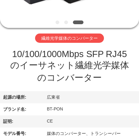
達
に
つ
い
繊維光学媒体のコンバーター
て
10/100/1000Mbps SFP RJ45
のイーサネット繊維光学媒体
工
のコンバーター
場
旅
起源の場所:
広東省
行
BT-PON
ブランド名:
CE
証明:
品
モデル番号:
媒体のコンバーター、トランシーバー