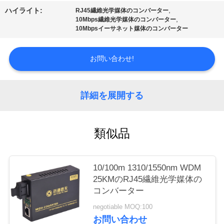
質
,
ハイライト:
RJ45繊維光学媒体のコンバーター
,
10Mbps繊維光学媒体のコンバーター
管
10Mbpsイーサネット媒体のコンバーター
理
お問い合わせ!
私
詳細を展開する
達
に
類似品
連
絡
10/100m 1310/1550nm WDM
し
25KMのRJ45繊維光学媒体の
コンバーター
な
negotiable MOQ:100
さ
お問い合わせ