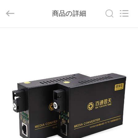
Shenzhen
Baitong
Putian
商品の詳細
Technology
Co.,
Ltd..
All
Rights
家
Reserved.
プ
ロ
ダ
ク
ト
私