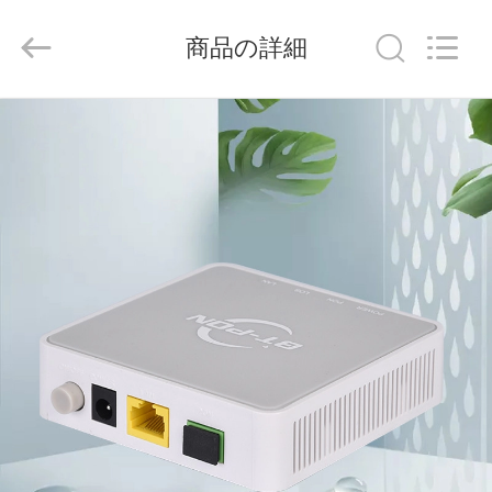
Shenzhen
Baitong
Putian
商品の詳細
Technology
Co.,
Ltd..
All
Rights
家
Reserved.
プ
ロ
ダ
ク
ト
私