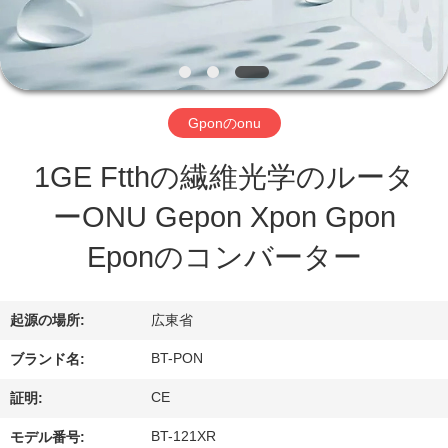
達
に
つ
い
Gponのonu
て
1GE Ftthの繊維光学のルータ
ーONU Gepon Xpon Gpon
工
Eponのコンバーター
場
旅
起源の場所:
広東省
行
BT-PON
ブランド名:
CE
証明:
品
BT-121XR
モデル番号: