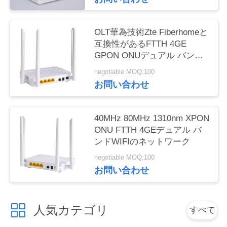
い
OLT華為技術Zte Fiberhomeと
互換性があるFTTH 4GE
引
GPON ONUデュアル バンド
のOnu
用
negotiable MOQ:100
お問い合わせ
を
要
40MHz 80MHz 1310nm XPON
ONU FTTH 4GEデュアル バ
求
ンドWIFIのネットワーク
し
negotiable MOQ:100
お問い合わせ
な
さ
人気カテゴリ
すべて
い