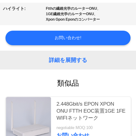
質
,
ハイライト:
Ftthの繊維光学のルーターONU
管
,
1GE繊維光学のルーターONU
Xpon Gpon Eponのコンバーター
理
お問い合わせ!
私
達
詳細を展開する
に
類似品
連
絡
2.448Gbit/s EPON XPON
し
ONU FTTH EOC装置1GE 1FE
WIFIネットワーク
な
negotiable MOQ:100
さ
お問い合わせ