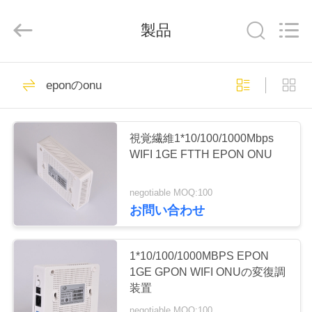
Shenzhen
Baitong
Putian
製品
Technology
Co.,
Ltd..
All
Rights
家
Reserved.
44
eponのonu
eponのonu
プ
視覚繊維1*10/100/1000Mbps
ロ
WIFI 1GE FTTH EPON ONU
ダ
negotiable MOQ:100
ク
お問い合わせ
66
ト
1*10/100/1000MBPS EPON
gponのonu
1GE GPON WIFI ONUの変復調
私
装置
negotiable MOQ:100