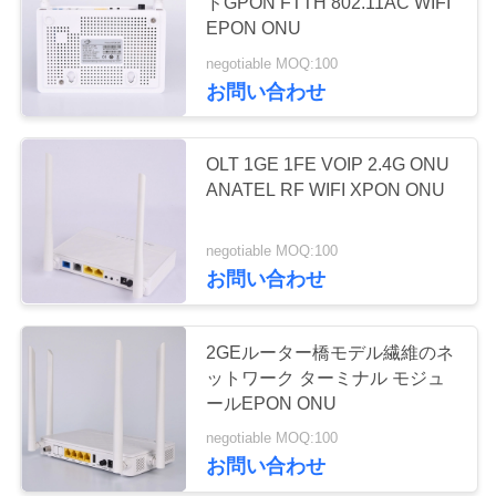
ドGPON FTTH 802.11AC WIFI
質
EPON ONU
管
negotiable MOQ:100
20
お問い合わせ
理
EPON OLT
OLT 1GE 1FE VOIP 2.4G ONU
私
ANATEL RF WIFI XPON ONU
達
negotiable MOQ:100
に
お問い合わせ
連
18
絡
2GEルーター橋モデル繊維のネ
GPON OLT
ットワーク ターミナル モジュ
し
ールEPON ONU
な
negotiable MOQ:100
お問い合わせ
さ