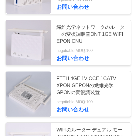
達
お問い合わせ
に
つ
61
繊維光学ネットワークのルータ
ーの変復調装置ONT 1GE WIFI
い
EPON ONU
XPON ONU
て
negotiable MOQ:100
お問い合わせ
工
FTTH 4GE 1VIOCE 1CATV
場
XPON GEPONの繊維光学
65
旅
GPONの変復調装置
デュアル バンド
negotiable MOQ:100
行
お問い合わせ
ONU
品
WIFIのルーター デュアル モー