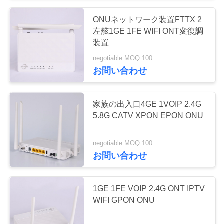
い
ONUネットワーク装置FTTX 2
15
左舷1GE 1FE WIFI ONT変復調
装置
引
4左舷OLT
negotiable MOQ:100
用
お問い合わせ
を
家族の出入口4GE 1VOIP 2.4G
要
5.8G CATV XPON EPON ONU
求
24
negotiable MOQ:100
し
お問い合わせ
8左舷OLT
な
さ
1GE 1FE VOIP 2.4G ONT IPTV
WIFI GPON ONU
い