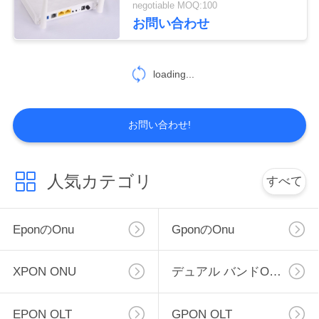
negotiable MOQ:100
2
お問い合わせ
地
図
16左舷OLT
loading...
PRIVACY
お問い合わせ!
POLICY
22
人気カテゴリ
すべて
SFPモジュール
Eponのonu
Gponのonu
XPON ONU
デュアル バンドONU
EPON OLT
GPON OLT